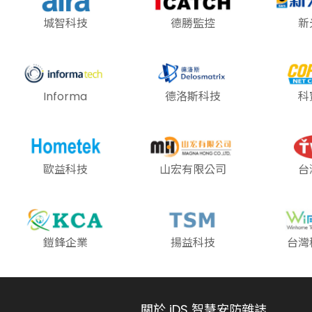
城智科技
德勝監控
新
Informa
德洛斯科技
科
歐益科技
山宏有限公司
台
鎧鋒企業
揚益科技
台灣
關於 iDS 智慧安防雜誌