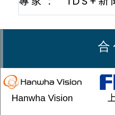
專家 :
iDS+
合 
Hanwha Vision