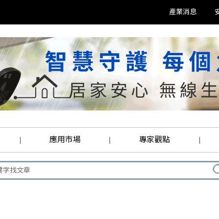
產業消息
應用市場
專家觀點
|
|
|