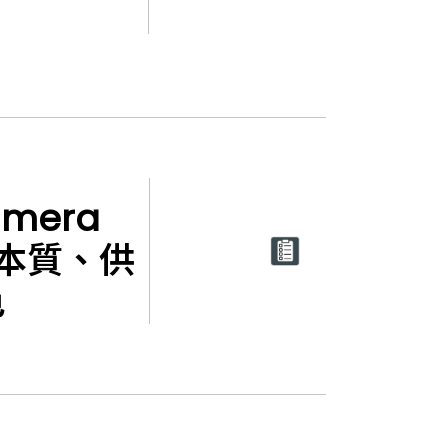
mera
術本質、供
色