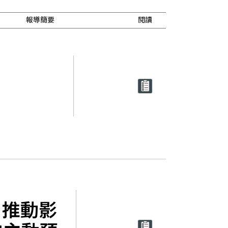
報導簡要
閱讀
AI 推動影