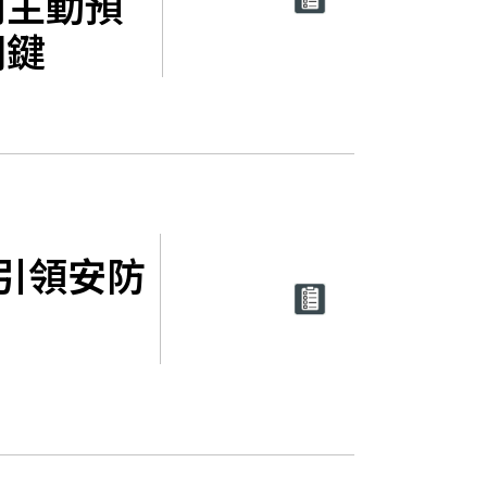
向主動預
關鍵
將引領安防