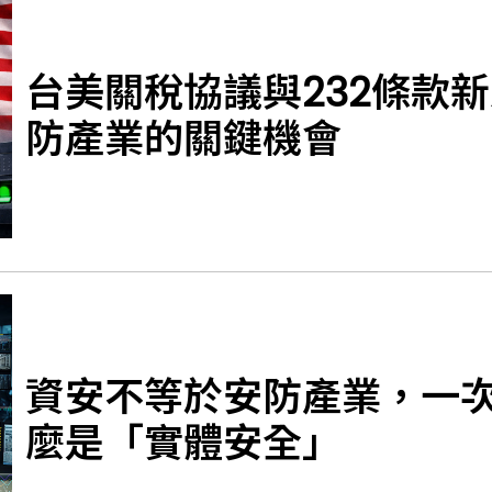
台美關稅協議與232條款
防產業的關鍵機會
資安不等於安防產業，一
麼是「實體安全」